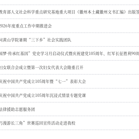
教育部人文社会科学重点研究基地重大项目《徽州本土藏徽州文书汇编》出版签.
2026年度重点工作中期推进会
问黄山学院暑期“三下乡”社会实践团队
国梦·传承红基因”党史学习月启动仪式暨庆祝建党105周年、红军长征胜利90周年
妇女联合会成立暨第一次妇女代表大会隆重召开
庆祝中国共产党成立105周年暨“七一”表彰大会
庆祝中国共产党成立105周年沉浸式情景专题党课
法律援助志愿服务团
巧漫游长三角”世赛巡回宣传活动走进我校