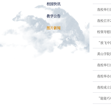
校园快讯
我校举行
教学公告
我校召开
图片新闻
校领导慰
“放飞中
黄山学院
我校举行
我校举办
我校成立
“能能巧