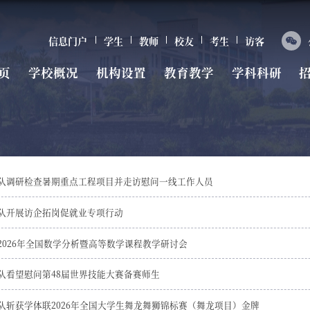
信息门户
学生
教师
校友
考生
访客
页
学校概况
机构设置
教育教学
学科科研
队调研检查暑期重点工程项目并走访慰问一线工作人员
队开展访企拓岗促就业专项行动
2026年全国数学分析暨高等数学课程教学研讨会
队看望慰问第48届世界技能大赛备赛师生
队斩获学体联2026年全国大学生舞龙舞狮锦标赛（舞龙项目）金牌