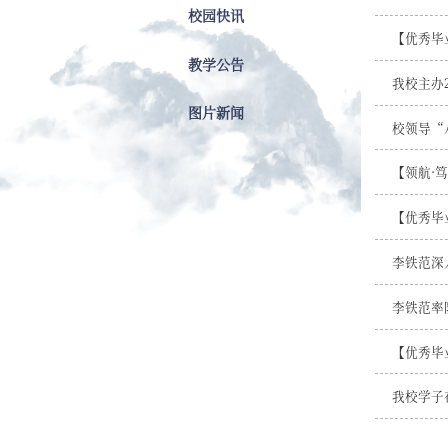
校园快讯
教学公告
我校主办
图片新闻
校领导“
【领航·
【优秀毕
李铁范深
李铁范率
【优秀毕
我校学子