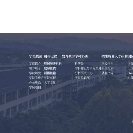
学校概况
机构设置
教育教学
学科科研
招生就业
人才招聘
国
学院简介
校园导游
管理服务机构
科研处
学校招生
国
领导班子
联系方式
教学机构
学科建设与研究生处
新生报到
出
学院历史
领导信箱
群团机构
分析测试中心
就业指导
Stu
学院宣传片
学院章程
学报编辑部
对
办公电话
大学文化
学院地图