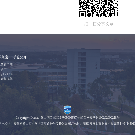
扫一扫分享文章
际交流
信息公开
际教育学院
国留学
dy In HSU
外合作办学
Copyright © 2023 黄山学院
皖ICP备05003567号
皖公网安备34100202000218号
率水校区：安徽省黄山市屯溪区西海路39号(245041) 横江校区：安徽省黄山市屯溪区戴震路44号(245021