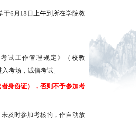
学于
6
月
18
日
上
午
到所在学院教
生考试
工作
管理规定》
（校教
进入考场，诚信考试。
或者身份证
），否则不予参加考
。未及时参加考核的，作自动放