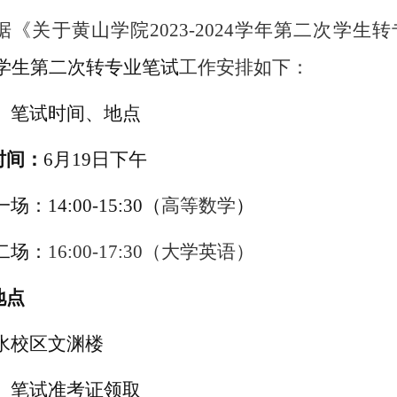
据
《关于黄山学院
2023-2024学年第二次学
学生
第二次
转专业
笔试
工作安排如下：
、
笔试
时间、地点
时间：
6
月
19
日下午
一场：
14
:
0
0-
15
:
3
0
（
高等数学
）
二场：
1
6
:
0
0-1
7
:
3
0
（
大学英语
）
地点
水校区文渊楼
、
笔试
准考证领取