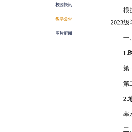
校园快讯
根
教学公告
20
2
3
级
图片新闻
一
1.
第
第
2.
率
二