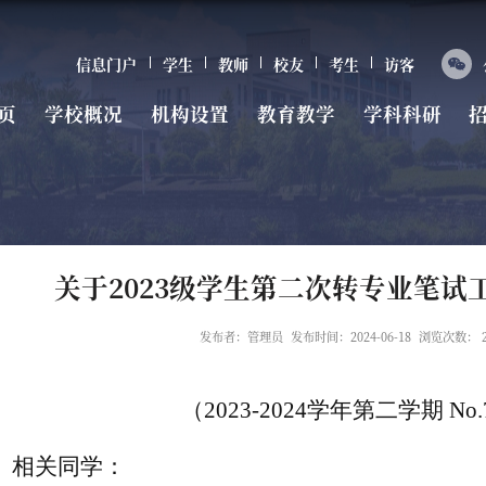
信息门户
学生
教师
校友
考生
访客
页
学校概况
机构设置
教育教学
学科科研
关于2023级学生第二次转专业笔试
发布者：管理员
发布时间：2024-06-18
浏览次数：
（
20
2
3
-20
2
4
学年第二学期
N
o
、相关同学
：