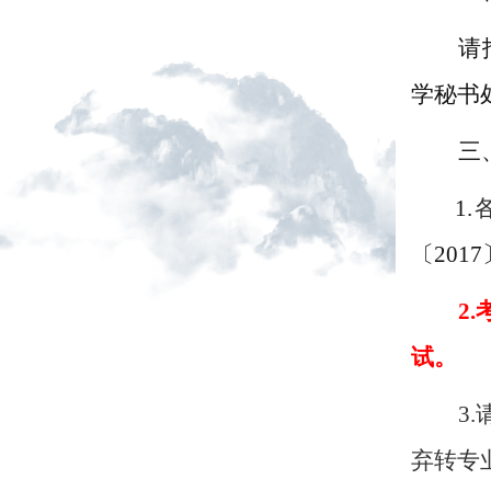
请
学秘书
三
1.
〔
201
2.
试。
3
弃转专