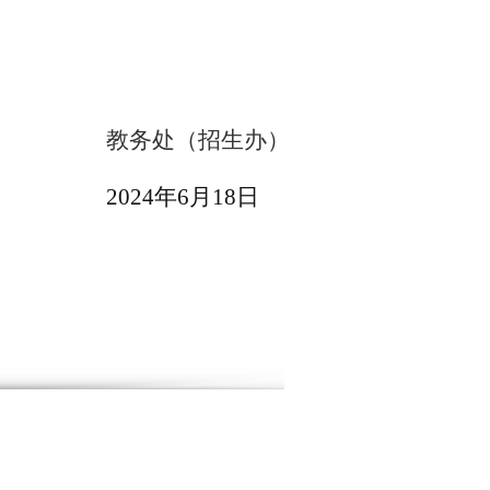
教务处（招生办）
20
2
4
年
6
月
18
日